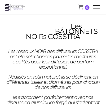
Plage
€
6,00
–
€
19,00
Ce
de
0
produit
prix :
Choix des options
a
€6,00
plusieurs
à
Les
variations.
€19,00
Les
BÂTONNETS
options
NOIRs COSSTRA
peuvent
être
choisies
sur
Les roseaux NOIR des diffuseurs COSSTRA
la
ont été sélectionnés parmi les meilleures
page
qualités pour leur diffusion de parfum
du
exceptionnel.
produit
Réalisés en rotin naturel, ils se déclinent en
différentes tailles et diamètres pour chacun
de nos diffuseurs.
Ils s'accordent parfaitement avec nos
disques en aluminium forgé qui s'adaptent