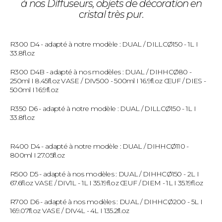
à nos Diffuseurs, objets de décoration en
cristal très pur.
R300 D4 - adapté à notre modèle :
DUAL / DILLCØ150 - 1L I
33.8fl.oz
R300 D4B - adapté à nos modèles :
DUAL / DIHHCØ80 -
250ml I 8.45fl.oz
VASE / DIV500 - 500ml I 16.9fl.oz
ŒUF / DIES -
500ml I 16.9fl.oz
R350 D6 - adapté à notre modèle :
DUAL / DILLCØ150 - 1L I
33.8fl.oz
R400 D4 - adapté à notre modèle :
DUAL / DIHHCØ110 -
800ml I 27.05fl.oz
R500 D5 - adapté à nos modèles :
DUAL / DIHHCØ150 - 2L I
67.6fl.oz
VASE / DIV1L - 1L I 35.19fl.oz
ŒUF / DIEM - 1L I 35.19fl.oz
R700 D6 - adapté à nos modèles :
DUAL / DIHHCØ200 - 5L I
169.07fl.oz
VASE / DIV4L - 4L I 135.2fl.oz