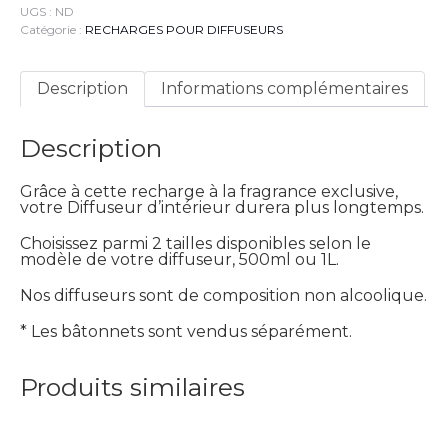
D'ORIENT
UGS :
ND
-
Catégorie :
RECHARGES POUR DIFFUSEURS
RECHARGE
:
Poire
Description
Informations complémentaires
Et
Gardénia,
Vanille
Description
&
Patchouli
Grâce à cette recharge à la fragrance exclusive,
votre Diffuseur d’intérieur durera plus longtemps.
Choisissez parmi 2 tailles disponibles selon le
modèle de votre diffuseur, 500ml ou 1L.
Nos diffuseurs sont de composition non alcoolique.
* Les bâtonnets sont vendus séparément.
Produits similaires