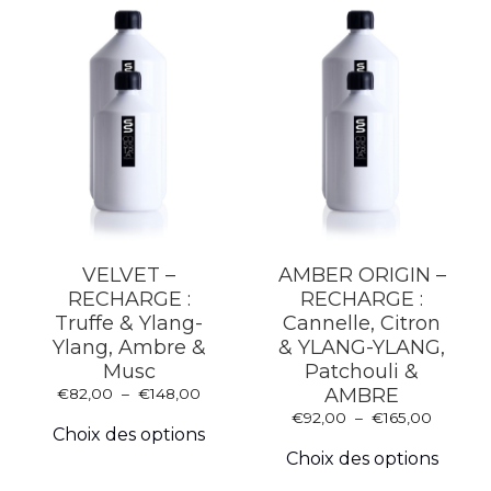
VELVET –
AMBER ORIGIN –
RECHARGE :
RECHARGE :
Truffe & Ylang-
Cannelle, Citron
Ylang, Ambre &
& YLANG-YLANG,
Musc
Patchouli &
Plage
AMBRE
€
82,00
–
€
148,00
Ce
de
Plage
€
92,00
–
€
165,00
produit
prix :
Choix des options
Ce
de
a
€82,00
produ
prix :
Choix des options
plusieurs
à
a
€92,00
variations.