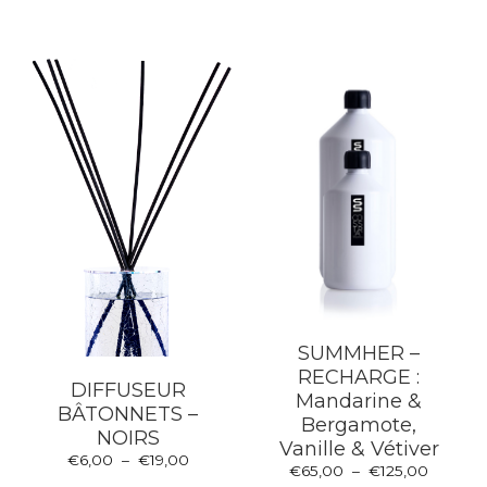
€148,00
plusie
à
Les
variat
€165,0
options
Les
peuvent
optio
être
peuv
choisies
être
sur
choisi
la
sur
page
la
du
page
produit
du
produ
SUMMHER –
RECHARGE :
DIFFUSEUR
Mandarine &
BÂTONNETS –
Bergamote,
NOIRS
Vanille & Vétiver
Plage
€
6,00
–
€
19,00
Plage
€
65,00
–
€
125,00
Ce
de