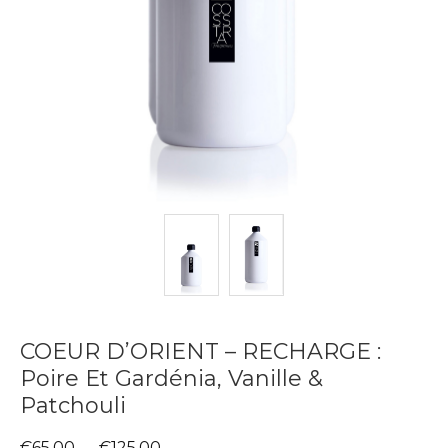
COEUR D’ORIENT – RECHARGE :
Poire Et Gardénia, Vanille &
Patchouli
Plage
€
65,00
–
€
125,00