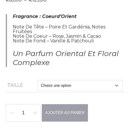
de
prix :
€65,00
Fragrance : Coeurd’Orient
à
€125,00
Note De Tête – Poire Et Gardénia, Notes
Fruitées
Note De Coeur – Rose, Jasmin & Cacao
Note De Fond – Vanille & Patchouli
Un Parfum Oriental Et Floral
Complexe
TAILLE
AJOUTER AU PANIER
quantité
de
COEUR