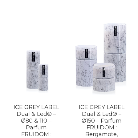
a
€415,00
Les
plusieurs
à
optio
variations.
€455,00
peuv
Les
être
options
choisi
peuvent
sur
être
la
choisies
page
sur
du
la
produ
page
du
produit
ICE GREY LABEL
ICE GREY LABEL
Dual & Led® –
Dual & Led® –
Ø80 & 110 –
Ø150 – Parfum
Parfum
FRUIDOM :
FRUIDOM :
Bergamote,