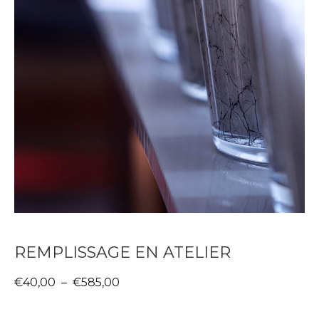
REMPLISSAGE EN ATELIER
Plage
€
40,00
–
€
585,00
de
prix :