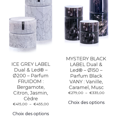
MYSTERY BLACK
ICE GREY LABEL
LABEL Dual &
Dual & Led® –
Led® – Ø150 –
Ø200 – Parfum
Parfum Black
FRUIDOM :
VANY : Vanille,
Bergamote,
Caramel, Musc
Citron, Jasmin,
Plage
€
279,00
–
€
335,00
Ce
de
Cèdre
produ
prix :
Choix des options
Plage
€
415,00
–
€
455,00
a
€279,
Ce
de
plusie
à
produit
prix :
Choix des options
variat
€335,