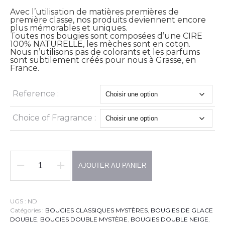
€40,00
à
Avec l’utilisation de matières premières de
€585,00
première classe, nos produits deviennent encore
plus mémorables et uniques.
Toutes nos bougies sont composées d’une CIRE
100% NATURELLE, les mèches sont en coton.
Nous n’utilisons pas de colorants et les parfums
sont subtilement créés pour nous à Grasse, en
France.
Reference :
Choice of Fragrance :
AJOUTER AU PANIER
quantité
de
REMPLISSAGE
EN
UGS :
ND
ATELIER
Catégories :
BOUGIES CLASSIQUES MYSTÈRES
,
BOUGIES DE GLACE
DOUBLE
,
BOUGIES DOUBLE MYSTÈRE
,
BOUGIES DOUBLE NEIGE
,