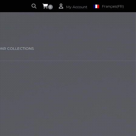
Français
(FR)
My Account
0
 CURRENTLY EMPTY.
ANGLAIS
(EN)
PAR COLLECTIONS