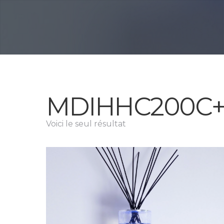
MDIHHC200C
Voici le seul résultat