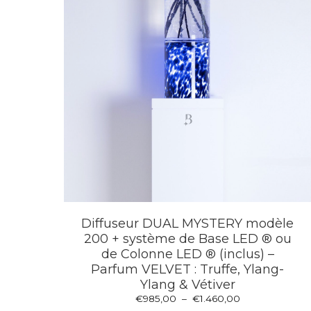
Diffuseur DUAL MYSTERY modèle
200 + système de Base LED ® ou
de Colonne LED ® (inclus) –
Parfum VELVET : Truffe, Ylang-
Ylang & Vétiver
Plage
€
985,00
–
€
1.460,00
Ce
de