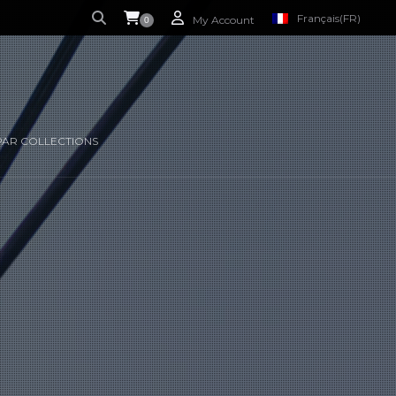
Français
(FR)
My Account
0
 CURRENTLY EMPTY.
ANGLAIS
(EN)
PAR COLLECTIONS