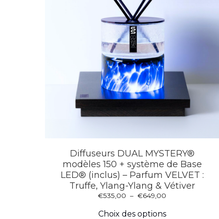
Diffuseurs DUAL MYSTERY®
modèles 150 + système de Base
LED® (inclus) – Parfum VELVET :
Truffe, Ylang-Ylang & Vétiver
Plage
€
535,00
–
€
649,00
Ce
de
produit
prix :
Choix des options