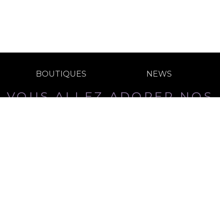
BOUTIQUES
NEWS
VOUS ALLEZ ADORER NOS
DERNIÈRES NOUVELLES
mail est requis.
n
Conditions Générales
Politique de
de Vente
Confidentialité