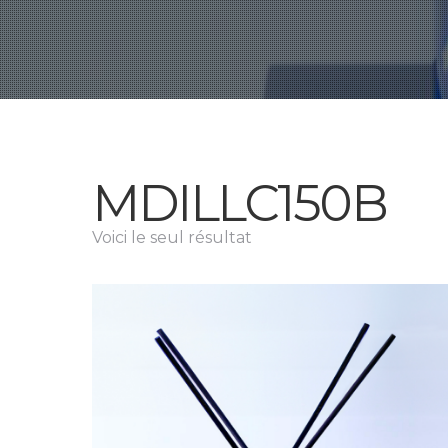
MDILLC150B
Voici le seul résultat